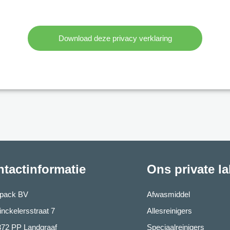
Download deze privacy verklaring
tactinformatie
Ons private l
ipack BV
Afwasmiddel
nckelersstraat 7
Allesreinigers
372 PP Landgraaf
Speciaalreinigers