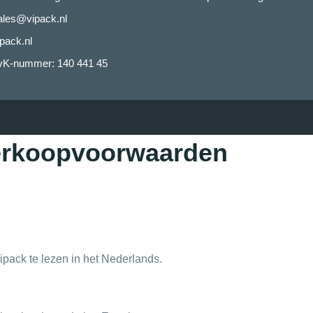
ales@vipack.nl
pack.nl
vK-nummer: 140 441 45
verkoopvoorwaarden
pack te lezen in het Nederlands.