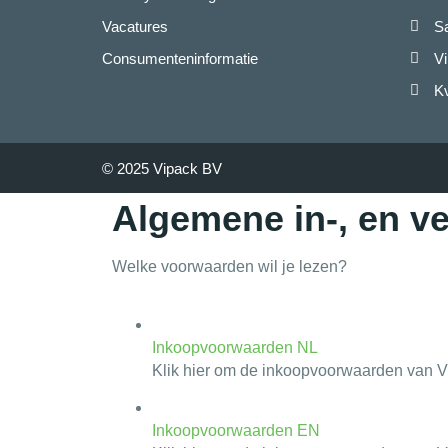
Vacatures
S
Consumenteninformatie
Vi
K
© 2025 Vipack BV
Algemene in-, en 
Welke voorwaarden wil je lezen?
Inkoopvoorwaarden NL
Klik hier om de inkoopvoorwaarden van Vi
Inkoopvoorwaarden EN