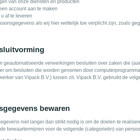
ngen van onze diensten en producten
 een account aan te maken
u af te leveren
oonsgegevens als wij hier wettelijk toe verplicht zijn, zoals g
sluitvorming
an geautomatiseerde verwerkingen besluiten over zaken die (aa
ier om besluiten die worden genomen door computerprogramma’s
rker van Vipack B.V.) tussen zit. Vipack B.V. gebruikt de vol
nsgegevens bewaren
gevens niet langer dan strikt nodig is om de doelen te reali
nde bewaartermijnen voor de volgende (categorieën) van pers