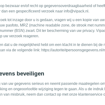
t op bezwaar en/of recht op gegevensoverdraagbaarheid of hee
 dan een gespecificeerd verzoek naar info@vipack.nl.
zoek tot inzage door u is gedaan, vragen wij u een kopie van uw 
e uw pasfoto, MRZ (machine readable zone, de strook met numme
mmer (BSN) zwart. Dit ter bescherming van uw privacy. Vipack
 op uw verzoek reageren.
en dat u de mogelijkheid hebt om een klacht in te dienen bij de 
n via de volgende link: https://autoriteitpersoonsgegevens.nl/nl
evens beveiligen
 van uw gegevens serieus en neemt passende maatregelen om 
g en ongeoorloofde wijziging tegen te gaan. Als u de indruk 
zijn van misbruik, neem dan contact op met onze klantenservice o