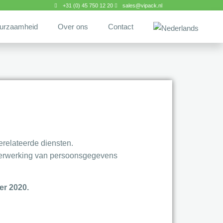
+31 (0) 45 750 12 20
sales@vipack.nl
urzaamheid
Over ons
Contact
erelateerde diensten.
e verwerking van persoonsgegevens
er 2020.